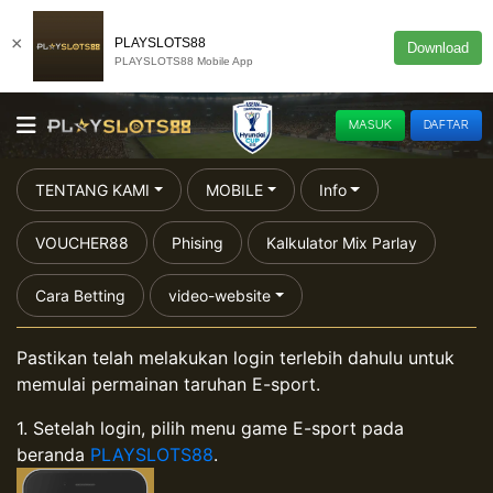
×
PLAYSLOTS88
Download
PLAYSLOTS88 Mobile App
MASUK
DAFTAR
TENTANG KAMI
MOBILE
Info
VOUCHER88
Phising
Kalkulator Mix Parlay
Cara Betting
video-website
Pastikan telah melakukan login terlebih dahulu untuk
memulai permainan taruhan E-sport.
1. Setelah login, pilih menu game E-sport pada
beranda
PLAYSLOTS88
.